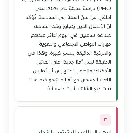
(PMC) دراسةً حديثةً عام 2026 على
أطفالٍ من سنّ السنة إلى السادسة، تُؤكّد
أنّ الأطفال الذين يَتجاوز وقت الشاشة
عندهم ساعتين في اليوم تَتأخّر عندهم
مهارات التواصل الاجتماعي واللغوية
والحركية الدقيقة بنسبٍ كبيرة. وهذا في
الحقيقة ليس أمرًا جديدًا على المربّين
الأذكياء؛ فالطفل يَحتاج إلى أن يُمارس
اللعب الجسدي مع أقرانه ليَنمو فيه ما لا
تَستطيع الشاشة أن تَصنعه أبدًا.
٣
استبدال اللعب الحقيقي بالخطر