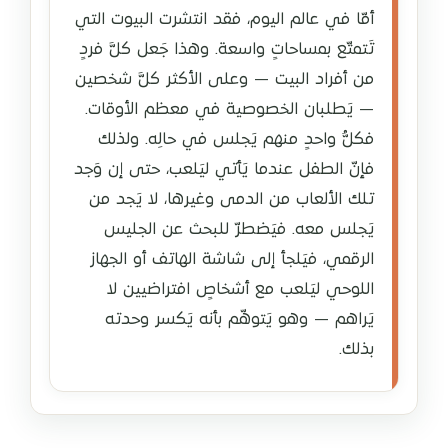
أمّا في عالم اليوم، فقد انتشرت البيوت التي
تَتمتّع بمساحاتٍ واسعة. وهذا جَعل كلَّ فردٍ
من أفراد البيت — وعلى الأكثر كلَّ شخصين
— يَطلبان الخصوصية في معظم الأوقات.
فكلُّ واحدٍ منهم يَجلس في حالِه. ولذلك
فإنّ الطفل عندما يَأتي ليَلعب، حتى إن وَجد
تلك الألعاب من الدمى وغيرها، لا يَجد من
يَجلس معه. فيَضطرّ للبحث عن الجليس
الرقمي، فيَلجأ إلى شاشة الهاتف أو الجهاز
اللوحي ليَلعب مع أشخاصٍ افتراضيين لا
يَراهم — وهو يَتوهّم بأنه يَكسر وحدته
بذلك.