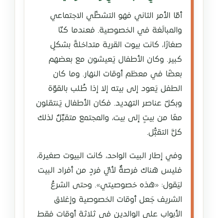
أمّا الأمر الثاني فهو التشظّي الاجتماعي
والمبالَغة في الخصوصية. فعندما كنّا
صغارًا، كانت بيوت القرية متداخلةً بشكلٍ
كبير. وكان الأطفال يَعيشون مع بعضهم
بعضًا في معظم أوقات النهار. وما كان
الطفل يَعود إلى بيته إلا إذا طُلب بالقوّة
وبكلّ عناصر التهديد. فكان الأطفال يَنتقلون
معًا من بيتٍ إلى بيت، والمجتمع متقبِّلٌ لذلك
كلَّ التقبُّل.
وفي إطار البيت الواحد، كانت البيوت صغيرة،
فليس هناك فرصةٌ لأيّ فردٍ من أفراد البيت
ليَقول: «هذه خصوصيتي». وحتى الشرعُ
الشريف جَعل أوقات الخصوصية وإغلاق
الأبواب على الوالدين في ثلاثة أوقاتٍ فقط