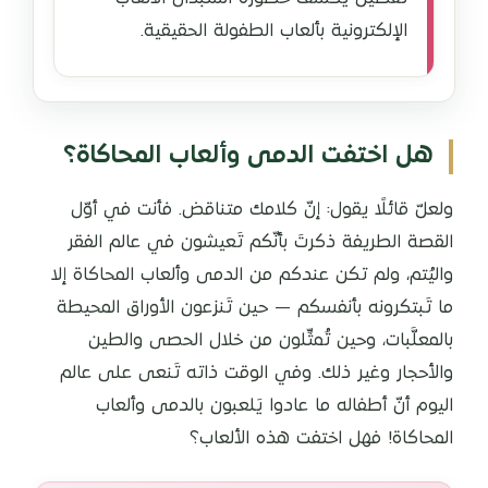
الإلكترونية بألعاب الطفولة الحقيقية.
هل اختفت الدمى وألعاب المحاكاة؟
ولعلّ قائلًا يقول: إنّ كلامك متناقض. فأنت في أوّل
القصة الطريفة ذكرتَ بأنّكم تَعيشون في عالم الفقر
واليُتم، ولم تكن عندكم من الدمى وألعاب المحاكاة إلا
ما تَبتكرونه بأنفسكم — حين تَنزعون الأوراق المحيطة
بالمعلَّبات، وحين تُمثِّلون من خلال الحصى والطين
والأحجار وغير ذلك. وفي الوقت ذاته تَنعى على عالم
اليوم أنّ أطفاله ما عادوا يَلعبون بالدمى وألعاب
المحاكاة! فهل اختفت هذه الألعاب؟