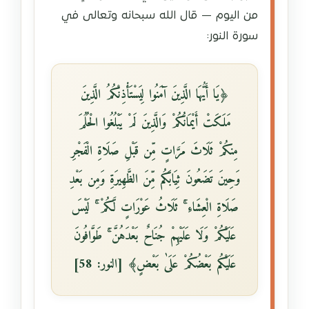
من اليوم — قال الله سبحانه وتعالى في
سورة النور:
﴿يَا أَيُّهَا الَّذِينَ آمَنُوا لِيَسْتَأْذِنْكُمُ الَّذِينَ
مَلَكَتْ أَيْمَانُكُمْ وَالَّذِينَ لَمْ يَبْلُغُوا الْحُلُمَ
مِنكُمْ ثَلَاثَ مَرَّاتٍ مِّن قَبْلِ صَلَاةِ الْفَجْرِ
وَحِينَ تَضَعُونَ ثِيَابَكُم مِّنَ الظَّهِيرَةِ وَمِن بَعْدِ
صَلَاةِ الْعِشَاءِ ۚ ثَلَاثُ عَوْرَاتٍ لَّكُمْ ۚ لَيْسَ
عَلَيْكُمْ وَلَا عَلَيْهِمْ جُنَاحٌ بَعْدَهُنَّ ۚ طَوَّافُونَ
عَلَيْكُم بَعْضُكُمْ عَلَىٰ بَعْضٍ﴾ [النور: 58]