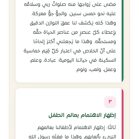
مضى على زواجها منه صلواتُ ربي وسلامُه
عليه نحو خمس سنين. والجوُّ جوُّ معركة.
وهذا كله يَكشف لنا عمقَ التوازن الدقيق
بإعطاء كلّ عنصرٍ من عناصر الحياة حقَّه
ومستحقَّه. وهذا ما يَجعلني أَكثرَ إلحاحًا
على أنّ الخلاص في اعتبار كلِّ قِيَم خماسية
السكينة في حياتنا اليومية: عبادة، وعلم،
وعمل، ولعب، ونوم.
٣
إظهار الاهتمام بعالم الطفل
ثالثًا: إظهار الاهتمام لأطفالنا بعالمهم
البَريء بألعابهم. وهذا ما فعَلَه رسول الله