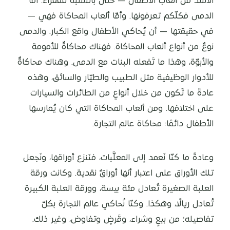
الأسد من ألعاب الأطفال — حتى بالنسبة للفقراء. أمّا
الدمى فكلّكم تعرفونها. وأمّا ألعاب المحاكاة فهي —
في حقيقتها — أن يُحاكي الأطفال واقع الكبار. والدمى
نوعٌ من أنواع ألعاب المحاكاة. فهناك محاكاةٌ للأمومة
والأبوّة، وهذا ما تَفعله البنات مع الدمى. وهناك محاكاةٌ
للأدوار الوظيفية مثل الطبيب والطيّار والسائق، وهذه
عادةً ما تَكون من خلال أنواعٍ من الطائرات والسيارات
على اختلافها. ومن ألعاب المحاكاة التي كان يُمارسها
الأطفال دائمًا: محاكاة عالم التجارة.
وعادةً ما كنّا نَعمد إلى المعلَّبات، فنَنزع أوراقها، ونَجعل
تلك الأوراق على اعتبار أنها أوراقٌ نقدية. وكانت ورقة
العلبة الصغيرة تُعادل مئة بيسة، وورقة العلبة الكبيرة
تُعادل ريالًا، وهكذا. وكنّا نُحاكي عالم التجارة بكلّ
تفاصيله؛ من بيعٍ وشراء، وقَرضٍ وتفاوض، وغير ذلك.