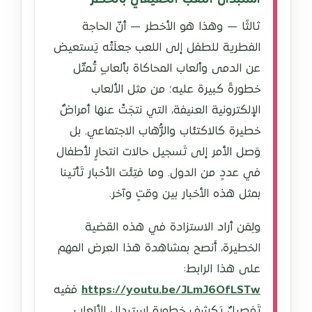
ثالثًا — وهذا هو الأخطر — أنّ الحاجة
الفطرية للطفل إلى اللعب جعلَتْه يَستعيض
عن الدمى وألعاب المحاكاة بألعابٍ تُمثّل
خطورةً كبيرة عليه؛ من مثل الألعاب
الإلكترونية العنيفة، التي نتجَتْ عنها أمراضٌ
خطيرة كالاكتئاب والرُّهاب الاجتماعي. بل
وَصل الأمر إلى تَسجيل حالات انتحارٍ لأطفال
في عددٍ من الدول. وما فتِئَت الأخبار تَأتينا
بمثل هذه الأخبار بين وقتٍ وآخر.
ولِمَن أراد الاستزادة في هذه القضية
الخطيرة، أَنصح بمشاهدة هذا العرض المهم
على هذا الرابط:
https://youtu.be/JLmJ6OfLSTw
ففيه
تَفصيلٌ يَكشف خطورة استبدال الألعاب