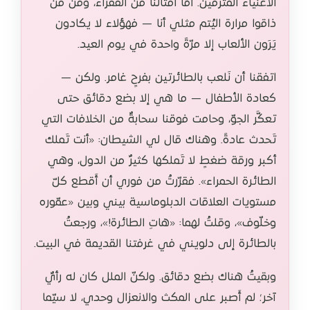
الأغنياء المترفين. أمّا أمثالنا من الفقراء، ومن مَن
ذاقوا مرارة اليُتم مثلي أنا — فهؤلاء لا يكادون
يَرَون الألعاب إلا مرّةً واحدة في يوم العيد.
اتفقنا أن نَلعب بالطائرتين بفرحٍ غامر. ولكن —
كعادة الأطفال — ما هي إلا بضع دقائق حتى
تعكَّر الجوّ، وحامت فوقنا سحابةٌ من الخلافات التي
تَحدث عادةً. وهناك قال لي الشيطان: «أنت تَملك
أكبر ورقة ضغطٍ لا تَملكها كثيرٌ من الدول، وهي
الطائرة الحمراء». فقرّرتُ من فوري أن أَقطع كلّ
مستويات العلاقات الدبلوماسية بيني وبين «عمّوره
وخلّوف»، وقلتُ لهما: «هاتِ الطائرة!»، ورجعتُ
بالطائرة إلى دلويني في غرفتنا القديمة في البيت.
وبقيتُ هناك بضع دقائق. ولكنّ الملل كان له رأيٌ
آخر؛ لم أَصبر على المكث والانعزال وحدي، لا سيّما