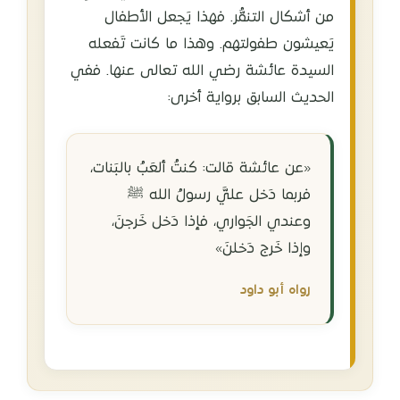
من أشكال التنمُّر. فهذا يَجعل الأطفال
يَعيشون طفولتهم. وهذا ما كانت تَفعله
السيدة عائشة رضي الله تعالى عنها. ففي
الحديث السابق برواية أخرى:
«عن عائشة قالت: كنتُ ألعَبُ بالبَنات،
فربما دَخل عليَّ رسولُ الله ﷺ
وعندي الجَواري، فإذا دَخل خَرجنَ،
وإذا خَرج دَخلنَ»
رواه أبو داود