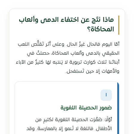
ماذا نتَج عن اختفاء الدمى وألعاب
المحاكاة؟
أمّا اليوم فالحال غيرُ الحال. وعلى أَثر تَقلُّص اللعب
الحقيقي بالدمى وألعاب المحاكاة، حصلتْ في
أبنائنا ثلاث كوارث تربوية لا يَنتبه لها كثيرٌ من الآباء
والأمهات إلا حين تَستفحل.
١
ضمور الحصيلة اللغوية
أوّلًا: ضَمُرَت الحصيلة اللغوية لكثيرٍ من
الأطفال. فاللغة لا تَنمو إلا بالممارسة. وقد