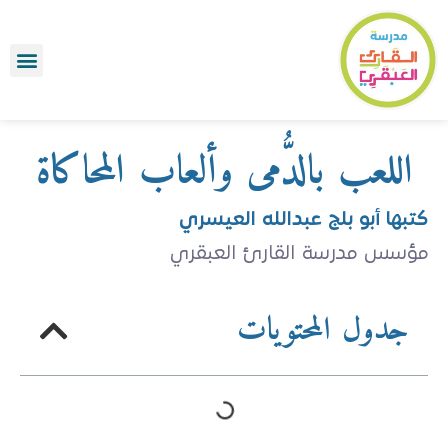
رواء ٢٦
برامج الصيف 
طلب تقي
الأسئل
اللعب بالدُّمى وألعاب المحاكاة
كتبها أبو بلج عبدالله العيسري
مؤسس مدرسة القارئ العبقري
جدول المحتويات