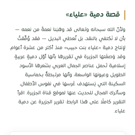
قصة دمية «علياء»
ولأنّ الله سبحانه وتعالى قد وهبَنا نعمةً من نعمه —
بأن لا نَكتفي بالنقد، بل نُعطي البديل — فقد وُفِّقتُ
لإنتاج دمية «علياء بنت حبيب» منذ أكثر من عشرة أعوام.
وقد وَصفَتها الجزيرة في تقريرها بأنها أوّل دميةٍ عربيةٍ
إسلامية تَحمل عناصر الجمال العربي بشَعرها الأسود
الطويل وعيونها الواسعة، وأنها مرتبطةٌ بـخماسية
السكينة التي يَستهدف غَرسها في نفوس الأطفال.
وسأترك المجال للحديث عنها لموقع قناة الجزيرة. اقرأ
التقرير كاملًا على هذا الرابط: تقرير الجزيرة عن دمية
علياء.