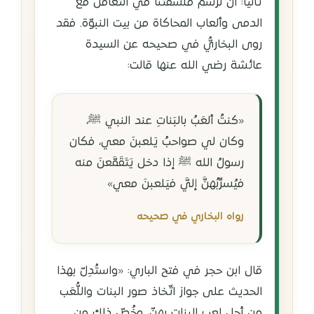
ثانيًا: أن نَرسم فلسفتنا في التعامل مع
الدمى وألعاب المحاكاة من بيت النبوّة. فقد
روى البخاريُّ في صحيحه عن السيدة
عائشة رضي الله عنها قالت:
«كنتُ ألعَبُ بالبَناتِ عند النبي ﷺ،
وكان لي صواحبُ يَلعبنَ معي، فكان
رسولُ الله ﷺ إذا دخل يَتَقَمَّعنَ منه
فيُسرِّبُهنَّ إليَّ فيَلعبنَ معي»
رواه البخاري في صحيحه
قال ابن حجر في فتح الباري: «واستُدِلّ بهذا
الحديث على جواز اتّخاذ صور البنات واللُّعَب
من أجل لعب البنات بهنّ، وخُصّ ذلك من