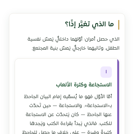
ما الذي تغيَّر إذًا؟
الذي حصل أمران: أوّلهما داخليٌّ يَمسّ نفسية
الطفل، وثانيهما خارجيٌّ يَمسّ بنية المجتمع.
١
الاستجاعة وكثرة الألعاب
أمّا الأوّل فهو ما يُسمّيه إمام البيان الجاحظ
بـ«الاستجاعة». والاستجاعة — حين تَحدّث
عنها الجاحظ — كان يَتحدّث عن الاستجاعة
للكتب. فالذي يَبدأ بقراءة الكتب ويَجدها
كثيرةً وفيرة — على خلاف ما حصل للجاحظ