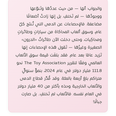
والجواب: أنها — من حيث عددُها وتَنوّعها
ووجودُها — لم تَختفِ. بل إنها زادتْ أضعافًا
مضاعفة. فالإحصاءات عن الدمى التي تُنتَج كلّ
عام، وسوق ألعاب المحاكاة من سياراتٍ وطائراتٍ
ومحاكِيات، وحتى دخلت الآن طائراتُ «الدرون»
الصغيرة وغيرُها — تَقول هذه الإحصاءات إنها
تَزيد عامًا بعد عام. فقد بلغَت قيمة سوق الألعاب
العالمي وفقًا لتقرير The Toy Association نحو
111.8 مليار دولار في عام 2024، بنموٍّ سنويٍّ
متراكم بلغ أربعة بالمئة. وقد قُدِّر قطاع الدمى
والألعاب الخارجية وحدَه بأكثر من 40 مليار دولار
في العام نفسه. فالألعاب لم تَختفِ.. بل صارت
جبالًا!