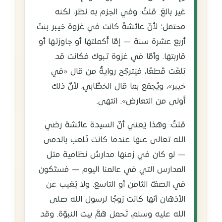
غير بالغ. قلتُ: وفي الجزم به نظر، لكنه
محتمل؛ لأنّ عائشةَ كانت في غزوة خيبر بنتَ
أربع عشرة سنة — إمّا أَكملتها أو جاوزتها أو
قاربتها. وأمّا في غزوة تبوك فكانت قد
بَلغَت قَطعًا، فيَترجّح روايةُ من قال «في
خيبر»، ويُجمَع بما قال الخطّابي، لأنّ ذلك
أَولى من التعارض». انتهى.
قلتُ: وهذا يَعني أنّ السيدة عائشة رضي
الله تعالى عنها عندما كانت تَلعب بالدمى
— لو كان في زمنها مدارسُ نظامية مثل
المدارس التي في عالمنا اليوم — فستَكون
في الصفّ الثامن أو التاسع. ولا يَغيب عن
الأذهان أنها كانت زوجًا لرسول الله صلى
الله عليه وسلم، تَحمل همَّ بيت النبوّة. وقد