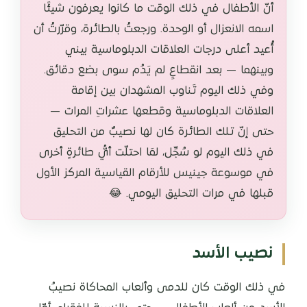
أنّ الأطفال في ذلك الوقت ما كانوا يعرفون شيئًا
اسمه الانعزال أو الوحدة. ورجعتُ بالطائرة، وقرّرتُ أن
أُعيد أعلى درجات العلاقات الدبلوماسية بيني
وبينهما — بعد انقطاعٍ لم يَدُم سوى بضع دقائق.
وفي ذلك اليوم تَناوب المشهدان بين إقامة
العلاقات الدبلوماسية وقطعها عشراتِ المرات —
حتى إنّ تلك الطائرة كان لها نصيبٌ من التحليق
في ذلك اليوم لو سُجِّل، لمَا احتلّت أيُّ طائرةٍ أخرى
في موسوعة جينيس للأرقام القياسية المركز الأول
قبلها في مرات التحليق اليومي. 😂
نصيب الأسد
في ذلك الوقت كان للدمى وألعاب المحاكاة نصيبُ