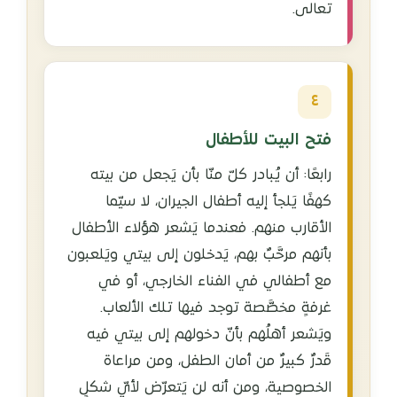
تعالى.
٤
فتح البيت للأطفال
رابعًا: أن يُبادر كلّ منّا بأن يَجعل من بيته
كهفًا يَلجأ إليه أطفال الجيران، لا سيّما
الأقارب منهم. فعندما يَشعر هؤلاء الأطفال
بأنهم مرحَّبٌ بهم، يَدخلون إلى بيتي ويَلعبون
مع أطفالي في الفناء الخارجي، أو في
غرفةٍ مخصَّصة توجد فيها تلك الألعاب.
ويَشعر أهلُهم بأنّ دخولهم إلى بيتي فيه
قَدرٌ كبيرٌ من أمان الطفل، ومن مراعاة
الخصوصية، ومن أنه لن يَتعرّض لأيّ شكلٍ