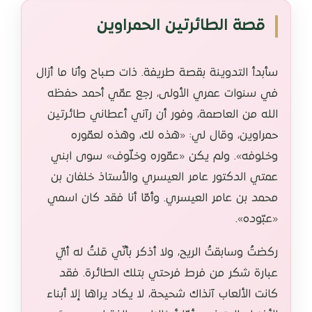
قصة الطائرتين الحمراوين
سأبدأ التدوينة بقصة طريفة. ذات صباح وأنا ما أزال
في سنوات عمري الأولى، رجع عمّي أحمد حفظه
الله من العاصمة، وفور أن رآني أعطاني طائرتين
حمراوين، وقال لي: «هذه لك، وهذه لعمّوره
وخلوفه». ولم يكن «عمّوره وخلّوف» سوى ابني
عمتي الدكتور عامر العيسري والأستاذ خلفان بن
محمد بن عامر العيسري. وأمّا أنا فقد كان اسمي
«عبّوده».
ركضتُ وسابقتُ الريح، ولا أذكر بأنّي قلتُ له أيّ
عبارة شكر من فرط فرحتي بتلك الطائرة. فقد
كانت الألعاب آنذاك شحيحة، لا يكاد يراها إلا أبناء