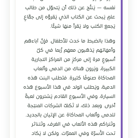
نفسه — يَنتُج عن ذلك أن يَتحوّل من طالب
علمٍ يَبحث عن الكتاب الذي يَقرؤه إلى جمَّاعٍ
يَجمع الكتب ولا يَقرأ منها شيئًا.
وهذا بالضبط ما حَدث للأطفال. فإنّ آباءهم
وأمهاتهم يَذهبون معهم رُبما في كلّ
أسبوعٍ مرة إلى مركزٍ من المراكز التجارية
الكبيرة، ويَرون هناك من الدمى وألعاب
المحاكاة صنوفًا كثيرة. فتَطلب البنت هذه
الدمية، ويَطلب الولد في هذا الأسبوع هذه
السيارة، وفي الأسبوع القادم يَشترون لعبةً
أخرى. وبعد ذلك، لا تَكفّ الشركات المنتِجة
للدمى وألعاب المحاكاة عن الإتيان بالجديد.
وتَتراكم هذه الألعاب في الغرف، وتَتناثر
تحت الأَسرّة وفي الممرّات. ولكن لا يَكاد