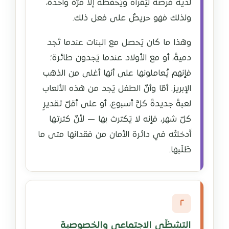
لديه فرصةٌ ليَقرأه ويَحفظه إلا مرّةً واحدة،
ولذلك فهو حريصٌ على فعل ذلك.
وهذا ما كان يَحصل مع البنات عندما تَجد
دميةً، أو مع الأولاد عندما يَجدون طائرة؛
فإنهم يُعاملونها على أنها أغلى من الذهب
الإبريز. أمّا وأنّ الطفل يَجد من هذه الألعاب
لعبةً جديدةً كلَّ أسبوع، أو على أقلّ تقديرٍ
كلّ شهر، فإنه لا يَكترث بها — لأنّ كثرتها
أَدخلتْه في دائرة الأمان من فقدانها متى ما
طَلَبها.
٢
التشظّي الاجتماعي والخصوصية