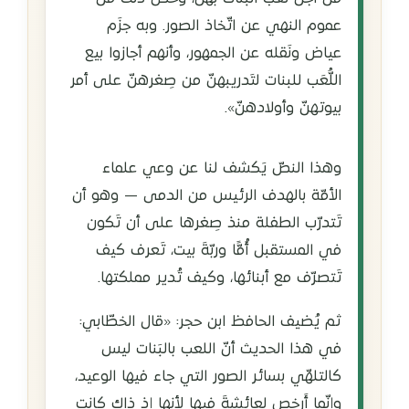
عموم النهي عن اتّخاذ الصور. وبه جزَم
عياض ونَقله عن الجمهور، وأنهم أجازوا بيع
اللُّعَب للبنات لتَدريبهنّ من صِغرهنّ على أمر
بيوتهنّ وأولادهنّ».
وهذا النصّ يَكشف لنا عن وعي علماء
الأمّة بالهدف الرئيس من الدمى — وهو أن
تَتدرّب الطفلة منذ صِغرها على أن تَكون
في المستقبل أُمًّا وربّةَ بيت، تَعرف كيف
تَتصرّف مع أبنائها، وكيف تُدير مملكتها.
ثم يُضيف الحافظ ابن حجر: «قال الخطّابي:
في هذا الحديث أنّ اللعب بالبَنات ليس
كالتلهّي بسائر الصور التي جاء فيها الوعيد،
وإنّما أَرخص لعائشةَ فيها لأنها إذ ذاك كانت