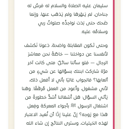
سليمان عليه الصلاة والسلام له فرسٌ له
جناحان، لم يَنهَرها ولم يَذهب عنها، وإنما
ضَحك حتى بَدَت نواجذُه صلواتُ ربي
وسلامُه عليه.
وحتى تَكون المقابلة واضحة، دَعونا نَكشف
لأنفسنا عن دواخلنا — خاصّةً نحن معاشرَ
الرجال — فلو سألنا سائلٌ: متى كانت آخر
مرّة شاركتَ ابنتك بسؤالها عن شيءٍ من
ألعابها؟ فالجواب غالبًا بأني لا أَفعل ذلك،
لأني مشغول، وأَعود من العمل مُرهَقًا. وهنا
يَأتي السؤال: هل أَشغالنا أَشدُّ خطورةً من
اشتغال الرسول ﷺ بأجواء المعركة وفِعل
هذا مع زوجه؟ إنّ علينا إذًا أن نُعيد الاعتبار
لهذه الحَيثيات، وسنَرى النتائج إن شاء الله