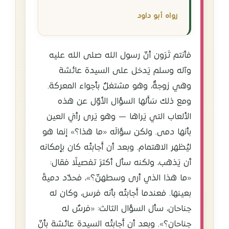
رواه أبو داود
فأنتم تَرَون أنّ رسول الله صلى الله عليه
وآله وسلم يَدخل على السيدة عائشة
وهي زوجةٌ، وهو مشتغلٌ بأجواء المعركة.
ومع ذلك سَأَلها السؤال الأوّل عن هذه
الألعاب التي يَراها — وهو يَرى رأيَ العين
بأنها دمى. ولكن سؤالَه «ما هذا؟» إنما هو
ليُظهر الاهتمام. وبعد أن أَجابتْه كان بإمكانه
أن يَذهب، ولكنه سأل أكثرَ تفصيلًا فقال:
«ما هذا الذي أرى وسطهنّ؟»، فحدّد دميةً
بعينها. فعندما أَجابتْه بأنه فرس، وكان له
جناحان، سأل السؤال الثالث: «فرسٌ له
جناحان؟». وبعد أن أَجابتْه السيدة عائشة بأنّ