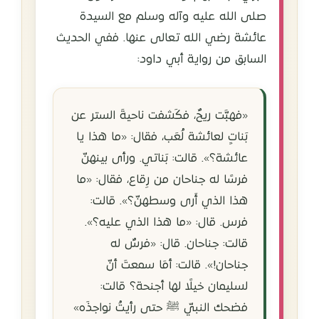
صلى الله عليه وآله وسلم مع السيدة
عائشة رضي الله تعالى عنها. ففي الحديث
السابق من رواية أبي داود:
«فهبَّت ريحٌ، فكَشفت ناحيةَ الستر عن
بَناتٍ لعائشة لُعَب، فقال: «ما هذا يا
عائشة؟». قالت: بَناتي. ورأى بينهنّ
فرسًا له جناحان من رِقاع، فقال: «ما
هذا الذي أَرى وسطهنّ؟». قالت:
فرس. قال: «ما هذا الذي عليه؟».
قالت: جناحان. قال: «فرسٌ له
جناحان!». قالت: أمَا سمعتَ أنّ
لسليمان خيلًا لها أجنحة؟ قالت:
فضحك النبيّ ﷺ حتى رأيتُ نواجذَه»