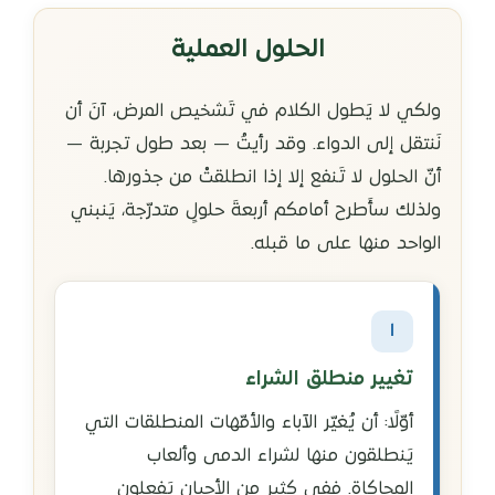
الحلول العملية
ولكي لا يَطول الكلام في تَشخيص المرض، آنَ أن
نَنتقل إلى الدواء. وقد رأيتُ — بعد طول تجربة —
أنّ الحلول لا تَنفع إلا إذا انطلقتْ من جذورها.
ولذلك سأَطرح أمامكم أربعةَ حلولٍ متدرّجة، يَنبني
الواحد منها على ما قبله.
١
تغيير منطلق الشراء
أوّلًا: أن يُغيّر الآباء والأمّهات المنطلقات التي
يَنطلقون منها لشراء الدمى وألعاب
المحاكاة. ففي كثيرٍ من الأحيان يَفعلون