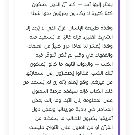
يَنظر إليها أحد — كما أنّ الذين يَملكون
كتبًا كثيرة لا يَكادون يَقرؤون منها شيئًا.
وهذه طبيعة الإنسان: فإنّ الذي لا يَجد إلا
الشيءَ القليل، فإنه غالبًا ما يَستفيد منه.
وهذا يُفسّر لنا لماذا خَرج كثيرٌ من العلماء
والفقهاء في وقتٍ لم تَكن تَتوفّر فيه
الكتب — والجواب لأنهم ما كانوا يَملكون
تلك الكتب، فكانوا يَضطرّون إلى استعارتها
من غيرهم، وهو يَعلم بأنه إن لم يَستفد من
ذلك الكتاب فإنه سيَفقد فرصة الحصول
على المعلومة إلى الأبد. وما زالت بعض
المحاضر في بادية موريتانيا وبعضِ دول
أفريقيا يَكتبون للطالب ما يَحفظه من
القرآن أو من المتون على الألواح، فليست