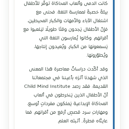
كانت الدمى وألعاب المحاكاة توفّر للأطفال
بيئةً خصبةً لممارسة اللغة. فحتى مع
اشتغال الآباء والأمهات والكبار المحيطين،
فإنّ الأطفال يَجدون وقتًا طويلًا ليَلعبوا مع
أقرانهم. وكانوا يُمارسون اللغة التي
يَسمعونها من الكبار، ويُعيدون إنتاجها،
ويُطوّرونها.
وقد أكّدت دراساتٌ معاصرة هذا المعنى
الذي شهدنا أثرَه بأعيننا في مجتمعاتنا
القديمة. فقد رصد Child Mind Institute
أنّ الأطفال الذين يَنخرطون في ألعاب
المحاكاة الإبداعية يَملكون مفرداتٍ أوسع،
ومهاراتِ سرد قصصٍ أرفع من أقرانهم. فما
عاينَّاه فطرةً.. أثبتَه العلم.