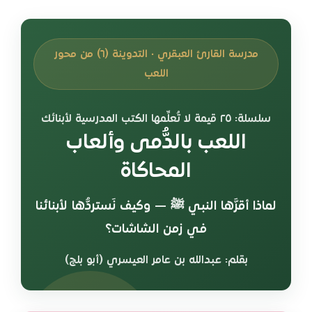
مدرسة القارئ العبقري • التدوينة (٦) من محور
اللعب
سلسلة: ٢٥ قيمة لا تُعلِّمها الكتب المدرسية لأبنائك
اللعب بالدُّمى وألعاب
المحاكاة
لماذا أقرَّها النبي ﷺ — وكيف نَستردُّها لأبنائنا
في زمن الشاشات؟
بقلم: عبدالله بن عامر العيسري (أبو بلج)