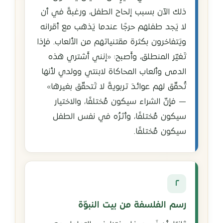
ذلك الآن بسبب إلحاح الطفل، ورغبةً في أن
لا يَجد طفلهم حرجًا عندما يَذهب مع أقرانه
ويَتفاخرون بكثرة مقتنياتهم من الألعاب. فإذا
تَغيّر المنطلق، وأَصبح: «إنني أَشتري هذه
الدمى وألعاب المحاكاة لابنتي وولدي لأنها
تُحقّق لهم عوائدَ تربويةً لا تَتحقّق بغيرها»
— فإنّ الشراء سيكون مُختلفًا، والاختيار
سيكون مُختلفًا، وأثرُه في نفس الطفل
سيكون مُختلفًا.
٢
رسم الفلسفة من بيت النبوّة