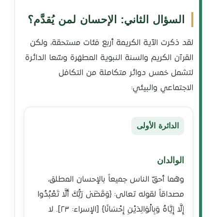
السؤال الثاني: الإحسان لمن يُقدَّم؟
لقد ذكرت الآية الكريمة أربع فئات مستحقة، ولكن
القرآن الكريم والسنة النبوية المطهرة وسّعا الدائرة
لتشمل خمس دوائر متكاملة من التكافل
الاجتماعي والبيئي:
الدائرة الأولى
الوالدان
وهما أحقّ الناس جميعاً بالإحسان المطلق،
مصداقاً لقوله تعالى: ﴿وَقَضَىٰ رَبُّكَ أَلَّا تَعْبُدُوا
إِلَّا إِيَّاهُ وَبِالْوَالِدَيْنِ إِحْسَانًا﴾ [الإسراء: ٢٣]. لا