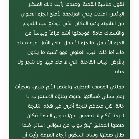
تقول صاحبة القصة: وعندما رأيت ذلك المنظر
البائس، امتدت يدي المرتجفة لأفتح الجزء العلوي
من الثلاجة، وهو المكان الذي توضع فيه اللحوم
والأسماك عادة، فوجدتها أشد فراغاً ويباساً من
الجزء الأسفل. فالجزء الأسفل على الأقل فيه قنينة
ماء، أما ذلك الجزء العلوي فهو أشبه ما يكون
بالأرض اليباب القاحلة التي لا ماء فيها ولا شجر ولا
حياة.
فهلني الموقف العظيم، واعتصر الألم قلبي، وتجرأت
رغم خجلي فسألتها بصوت يملؤه الاستغراب: يا
خالة، هل عندكم ثلاجة أخرى غير هذه الثلاجة
لدرجة أنكم لا تضعون فيها سوى الماء؟ فكان
صمتها المطبق أبلغ جواب عن سؤالي الحائر. فلما
طال صمتها وساد السكون أرجاء الغرفة، رأيت أن