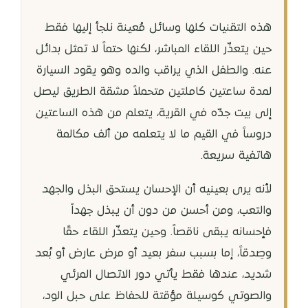
هذه التقنيات كلها وسائل مُعينة نلجأ إليها فقط
حين يتعذّر اللقاء المباشر، لكنها حتماً لا تمثل بدائل
عنه. والطفل الذي يراقب والده وهو يقود السيارة
لمدة ساعتين كاملتين متحملاً مشقة الطريق ليصل
إلى بيت جدّه في القرية، يتعلم من هذه الساعتين
دروساً في القيم ما لا يتعلمه من ألف مكالمة
هاتفية سريعة.
لأنه يرى بعينيه أن الإحسان يستحق البذل والجهد
والتعب، ومن أحسن من دون أن يبذل جهداً
فإحسانه يبقى ناقصاً. وحين يتعذّر اللقاء حقًا
وصِدقاً، إما بسبب سفر بعيد أو مرض عارض أو بُعد
شديد، عندها فقط يأتي دور الاتصال المرئي
والصوتي كوسيلة مؤقتة للحفاظ على حبل الود،