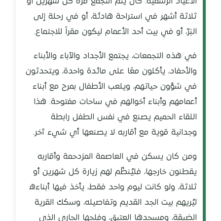
الأعياد الرسمية. كأن يتم التجمع مرة كل شهرين أو
ثلاثة أشهر في استراحة هادئة، أو في رحلة إلى
البَرّ، أو في بيت أحد الأعمام ليكون مقراً للاجتماع.
في هذه التجمعات، يجتمع الأجداد والآباء والأبناء
والأحفاد، يأكلون معًا على مائدة واحدة، ويتحدثون
في شؤون حياتهم، ويلعب الأطفال بمرح مع أبناء
أعمامهم وأبناء أخوالهم في ساحات مفتوحة. هذا
اللقاء الحميم يصنع في نفس الطفل رابطة
وجدانية قوية مع أقاربه لا يصنعها أي شيء آخر.
ومن كان يسكن في العاصمة المزدحمة وأقاربه
يقطنون خارجها، فليُنظّم لهم زيارة كل شهرين أو
ثلاثة، ولو كانت ليوم واحد فقط، يأخذ فيها أبناءه
ليُريهم بيت الجد القديم وتفاصيله، وسكك القرية
الضيقة، ومسجدها العتيق، وفلجها الجاري الذي