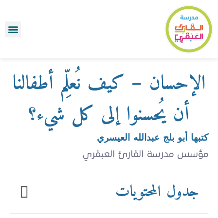
رواء ٦
برامج الصي
طلب تقيي
الأسئل
الإحسان – كيف نُعلِّم أطفالنا
أن يُحسنوا إلى كل شيء؟
كتبها أبو بلج عبدالله العيسري
مؤسس مدرسة القارئ العبقري
جدول المحتويات