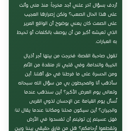
أردف بسؤال آخر علني أجد مخرجاً: منذ متى وأنت
على هذا الحال الصعب؟ ولكن إصرارها العجيب
على الصمت كان يعني بوضوح أن الواقع المرير
الذي تعيشه أكبر من أن يوصف بالكلمات أو تحيط
به العبارات.
تقول صاحبة القصة: فخرجت من بيتها أجر أذيال
الخيبة والندامة، وفي قلبي نار متقدة من الألم
ومن الحسرة على ما فرطنا في حق أهلنا. أين
سأذهب أنا والمحيطون بي من سؤال الله سبحانه
وتعالى يوم العرض الأكبر؟ أين سنذهب عندما
نُسأل يوم القيامة عن الإحسان لذوي القربى
والجيران؟ أين سيكون محلنا ومكاننا عندما يقال لنا:
فهل عسيتم إن توليتم أن تفسدوا في الأرض
وتقطعوا أرحامكم؟ هل من فارق حقيقي بيننا وبين