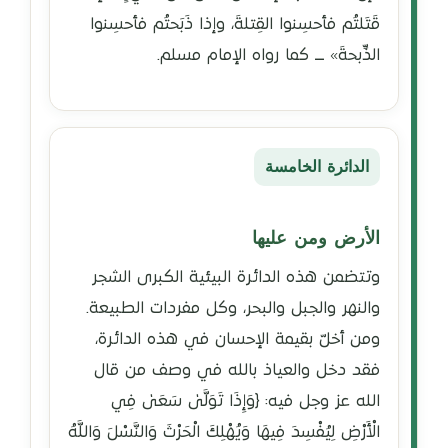
قَتَلتُم فأحسِنوا القِتلةَ، وإذا ذَبَحتُم فأحسِنوا
الذِّبحةَ» ـــ كما رواه الإمام مسلم.
الدائرة الخامسة
الأرض ومن عليها
وتتضمن هذه الدائرة البيئية الكبرى الشجر
والنهر والجبل والبحر، وكل مفردات الطبيعة.
ومن أخلّ بقيمة الإحسان في هذه الدائرة،
فقد دخل والعياذ بالله في وصف من قال
الله عز وجل فيه: ﴿وَإِذَا تَوَلَّىٰ سَعَىٰ فِي
الْأَرْضِ لِيُفْسِدَ فِيهَا وَيُهْلِكَ الْحَرْثَ وَالنَّسْلَ وَاللَّهُ