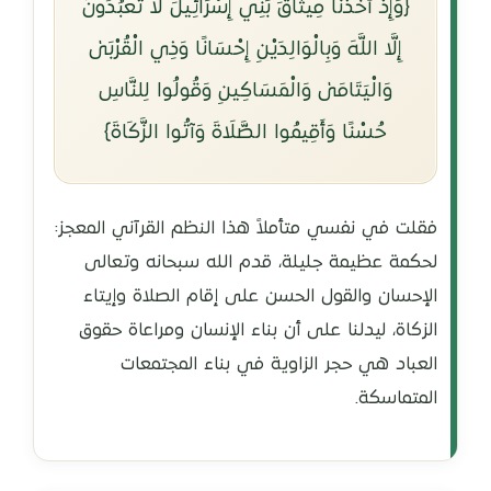
﴿وَإِذْ أَخَذْنَا مِيثَاقَ بَنِي إِسْرَائِيلَ لَا تَعْبُدُونَ
إِلَّا اللَّهَ وَبِالْوَالِدَيْنِ إِحْسَانًا وَذِي الْقُرْبَىٰ
وَالْيَتَامَىٰ وَالْمَسَاكِينِ وَقُولُوا لِلنَّاسِ
حُسْنًا وَأَقِيمُوا الصَّلَاةَ وَآتُوا الزَّكَاةَ﴾
فقلت في نفسي متأملاً هذا النظم القرآني المعجز:
لحكمة عظيمة جليلة، قدم الله سبحانه وتعالى
الإحسان والقول الحسن على إقام الصلاة وإيتاء
الزكاة، ليدلنا على أن بناء الإنسان ومراعاة حقوق
العباد هي حجر الزاوية في بناء المجتمعات
المتماسكة.