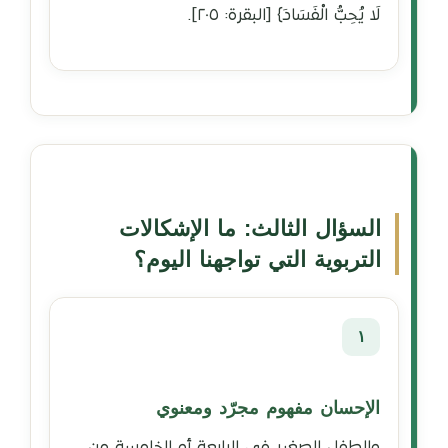
لَا يُحِبُّ الْفَسَادَ﴾ [البقرة: ٢٠٥].
السؤال الثالث: ما الإشكالات
التربوية التي تواجهنا اليوم؟
١
الإحسان مفهوم مجرّد ومعنوي
والطفل الصغير في الرابعة أو الخامسة من