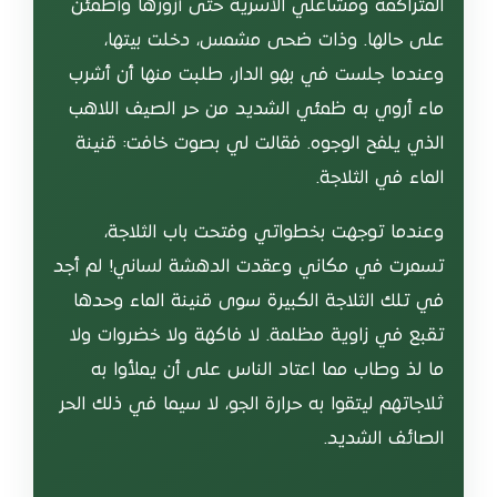
المتراكمة ومشاغلي الأسرية حتى أزورها وأطمئن
على حالها. وذات ضحى مشمس، دخلت بيتها،
وعندما جلست في بهو الدار، طلبت منها أن أشرب
ماء أروي به ظمئي الشديد من حر الصيف اللاهب
الذي يلفح الوجوه. فقالت لي بصوت خافت: قنينة
الماء في الثلاجة.
وعندما توجهت بخطواتي وفتحت باب الثلاجة،
تسمرت في مكاني وعقدت الدهشة لساني! لم أجد
في تلك الثلاجة الكبيرة سوى قنينة الماء وحدها
تقبع في زاوية مظلمة. لا فاكهة ولا خضروات ولا
ما لذ وطاب مما اعتاد الناس على أن يملأوا به
ثلاجاتهم ليتقوا به حرارة الجو، لا سيما في ذلك الحر
الصائف الشديد.