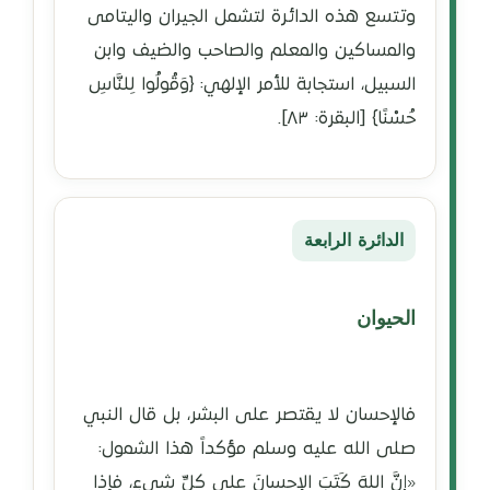
وتتسع هذه الدائرة لتشمل الجيران واليتامى
والمساكين والمعلم والصاحب والضيف وابن
السبيل، استجابة للأمر الإلهي: ﴿وَقُولُوا لِلنَّاسِ
حُسْنًا﴾ [البقرة: ٨٣].
الدائرة الرابعة
الحيوان
فالإحسان لا يقتصر على البشر، بل قال النبي
صلى الله عليه وسلم مؤكداً هذا الشمول:
«إنَّ اللهَ كَتَبَ الإحسانَ على كلِّ شيءٍ، فإذا