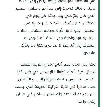
في العاصمة المزدحمة، والعمّ ارتحل إلى مدينة
ثانية، والخالة هاجرت إلى بلد آخر. والطفل الصغير
الذي كان يمرّ على بيت جدته كل يوم في
الماضي، صار للأسف الشديد لا يراها إلا في
العيدين. ومع مرور الأيام وزيادة المشاغل، صار لا
يراها إلا مرة واحدة في السنة، ثم انتهى به
المطاف إلى أنه صار لا يعرف وجهها ولا يتذكر
ملامحها.
وها نحن اليوم نقف أمام تحدي التربية الصعب
لنسأل: كيف نُعلّم أطفالنا الإحسان في ظل هذا
التباعد الجغرافي والاجتماعي؟ والجواب الشافي
نجده حاضراً في الآية القرآنية الكريمة التي جمعت
بين العبادة الخالصة والإحسان الشامل في ميثاق
إلهي واحد: