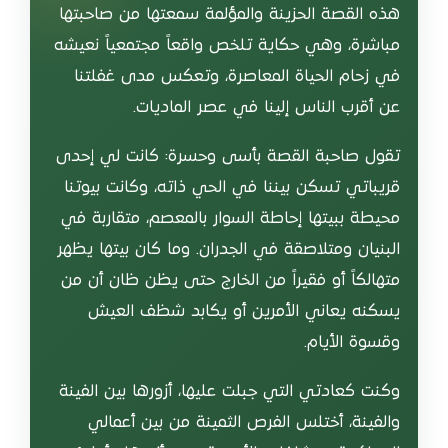
هذه القصة الحزينة والمؤلمة سمعتها من صاحبتها
مباشرة، وهي حكاية تلخص واقعاً مجتمعياً نعيشه
في زحام الحياة المعاصرة، وتعكس مدى غفلتنا
عن أقرب الناس إلينا في عصر الماديات.
تقول صاحبة القصة بأسى وحسرة: كانت لي إحدى
قريباتي تسكن بيننا في الحي ذاته، وكانت بيوتنا
محيطة ببيتها إحاطة السوار بالمعصم، متقاربة في
البنيان ومتلاصقة في الجدران. وما كان بيتها يظهر
متهالكاً أو فقيراً من الخارج حتى يظن ظان أن من
يسكنه يعاني الأمرين أو يكابد شظف العيش
وقسوة الأيام.
وكنت كعادتي التي جبلت عليها، أزورها بين الفينة
والفينة، أختلس الفرص الثمينة من بين أعمالي