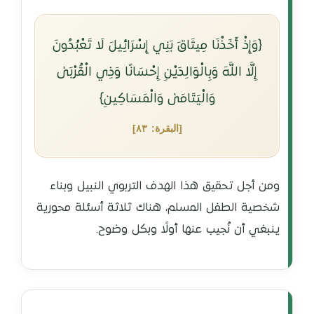
﴿وَإِذْ أَخَذْنَا مِيثَاقَ بَنِي إِسْرَائِيلَ لَا تَعْبُدُونَ
إِلَّا اللَّهَ وَبِالْوَالِدَيْنِ إِحْسَانًا وَذِي الْقُرْبَىٰ
وَالْيَتَامَىٰ وَالْمَسَاكِينِ﴾
[البقرة: ٨٣]
ومن أجل تحقيق هذا الهدف التربوي النبيل وبناء
شخصية الطفل المسلم، هناك ثلاثة أسئلة محورية
ينبغي أن نُجيب عنها أولًا وبكل وضوح.